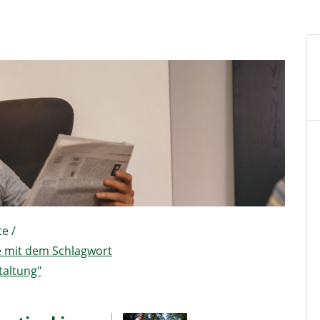
te
/
e mit dem Schlagwort
taltung"