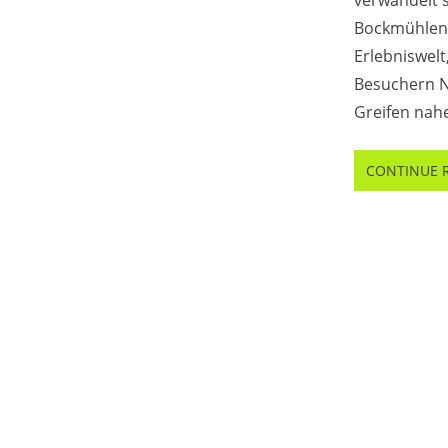
verwandelt s
Bockmühlenp
Erlebniswelt,
Besuchern 
Greifen nahe
CONTINUE 