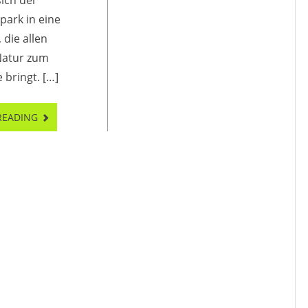
ich der
ark in eine
 die allen
Natur zum
 bringt. […]
READING