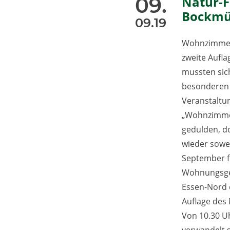
09.
Natur-F
Bockmü
09.19
Wohnzimmer 
zweite Aufla
mussten sic
besonderen
Veranstaltu
„Wohnzimme
gedulden, do
wieder sowei
September fe
Wohnungsge
Essen-Nord 
Auflage des 
Von 10.30 Uh