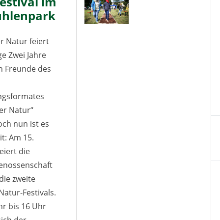
estival im
hlenpark
Natur feiert
ge Zwei Jahre
h Freunde des
ngsformates
r Natur“
ch nun ist es
t: Am 15.
iert die
nossenschaft
die zweite
Natur-Festivals.
r bis 16 Uhr