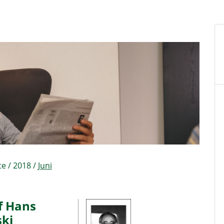
te
/
2018
/
Juni
f Hans
ki