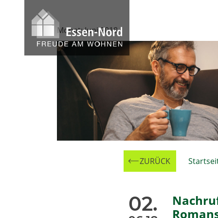
Skip
to
Monat:
Juni 2018
content
ZURÜCK
Zur
Startsei
02.
Nachru
Romans