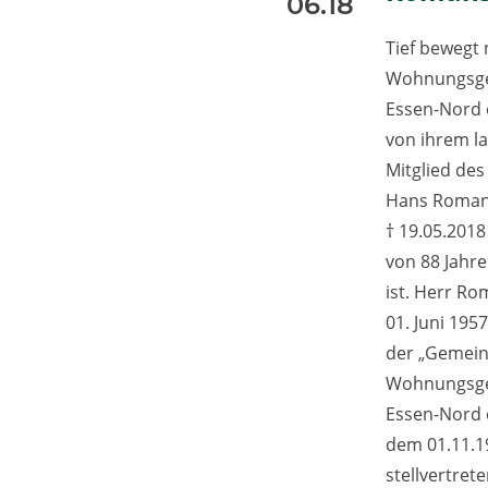
06.18
Tief bewegt
Wohnungsge
Essen-Nord 
von ihrem l
Mitglied de
Hans Romans
† 19.05.2018
von 88 Jahr
ist. Herr Ro
01. Juni 195
der „Gemein
Wohnungsge
Essen-Nord 
dem 01.11.1
stellvertret