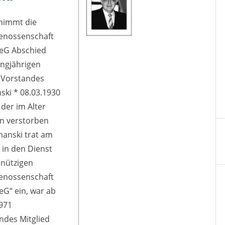
 nimmt die
nossenschaft
eG Abschied
angjährigen
s Vorstandes
ki * 08.03.1930
 der im Alter
en verstorben
manski trat am
7 in den Dienst
nützigen
nossenschaft
eG“ ein, war ab
971
endes Mitglied