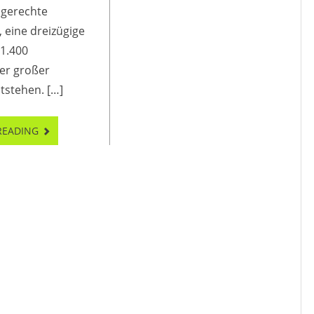
ngerechte
eine dreizügige
 1.400
er großer
ntstehen. […]
READING