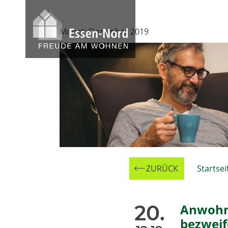
Skip
to
Monat:
Dezember 2019
content
ZURÜCK
Zur
Startsei
20.
Anwoh
bezweif