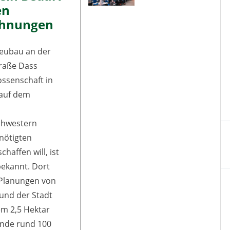
en
hnungen
eubau an der
raße Dass
ssenschaft in
auf dem
chwestern
nötigten
affen will, ist
bekannt. Dort
 Planungen von
und der Stadt
em 2,5 Hektar
nde rund 100