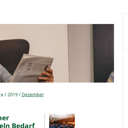
te
/
2019
/
Dezember
ner
eln Bedarf