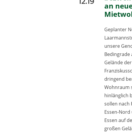
12.19
an neu
Mietwo
Geplanter N
Laarmannst
unsere Geno
Bedingrade 
Gelände der
Franziskuss
dringend be
Wohnraum sch
hinlänglich 
sollen nach
Essen-Nord 
Essen auf d
großen Gelä