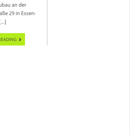
ubau an der
aße 29 in Essen-
[…]
READING