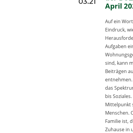
03.21
April 2
Auf ein Wort
Eindruck, wie
Herausford
Aufgaben ei
Wohnungsge
sind, kann 
Beiträgen a
entnehmen. 
das Spektru
bis Soziales
Mittelpunkt
Menschen. O
Familie ist, 
Zuhause in