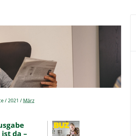
te
/
2021
/
März
usgabe
ist da –