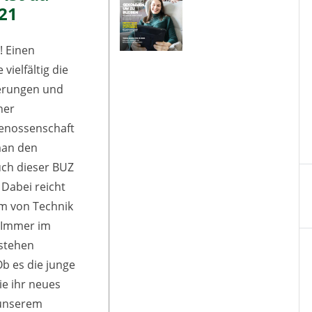
021
! Einen
 vielfältig die
erungen und
ner
nossenschaft
man den
uch dieser BUZ
Dabei reicht
m von Technik
. Immer im
 stehen
b es die junge
die ihr neues
 unserem