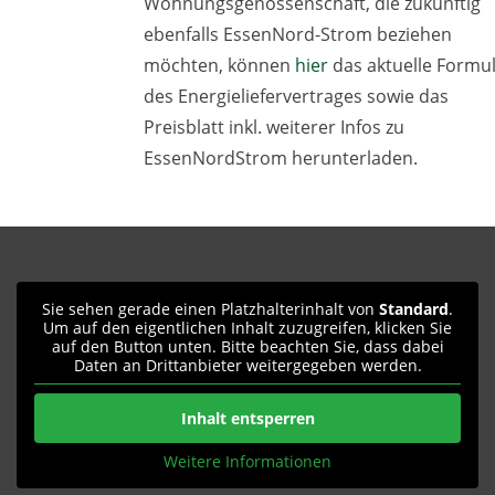
Wohnungsgenossenschaft, die zukünftig
ebenfalls EssenNord-Strom beziehen
möchten, können
hier
das aktuelle Formu
des Energieliefervertrages sowie das
Preisblatt inkl. weiterer Infos zu
EssenNordStrom herunterladen.
Sie sehen gerade einen Platzhalterinhalt von
Standard
.
Um auf den eigentlichen Inhalt zuzugreifen, klicken Sie
auf den Button unten. Bitte beachten Sie, dass dabei
Daten an Drittanbieter weitergegeben werden.
Inhalt entsperren
Weitere Informationen