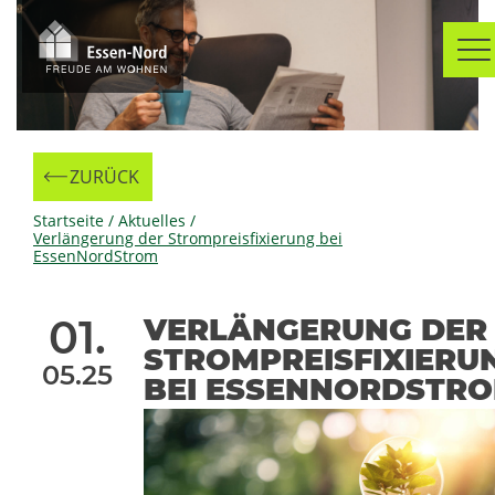
Skip
to
content
ZURÜCK
Zur
Startseite
/
Aktuelles
/
Verlängerung der Strompreisfixierung bei
EssenNordStrom
01.
VERLÄNGERUNG DER
STROMPREISFIXIERU
05.25
BEI ESSENNORDSTR