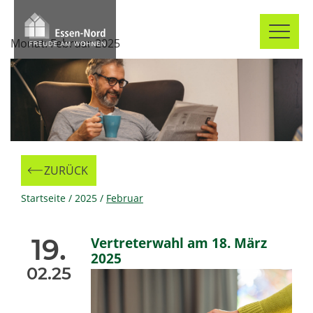
Skip
to
Monat:
Februar 2025
content
ZURÜCK
Zur
Startseite
/
2025
/
Februar
19.
Vertreterwahl am 18. März
2025
02.25