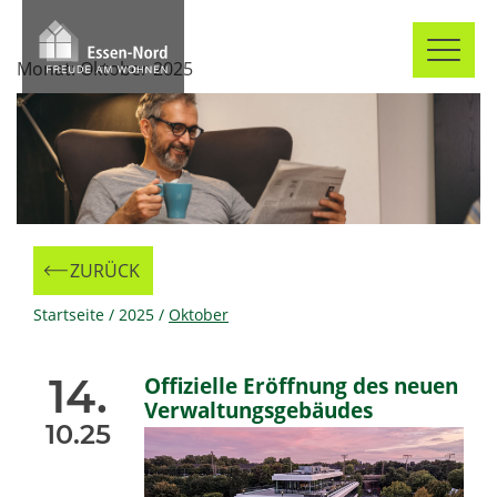
Skip
to
Monat:
Oktober 2025
content
ZURÜCK
Zur
Startseite
/
2025
/
Oktober
14.
Offizielle Eröffnung des neuen
Verwaltungsgebäudes
10.25