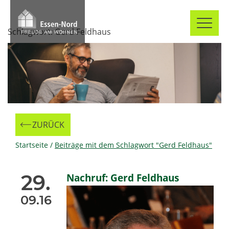
Skip
to
Schlagwort:
Gerd Feldhaus
content
ZURÜCK
Zur
Startseite
/
Beiträge mit dem Schlagwort "Gerd Feldhaus"
29.
Nachruf: Gerd Feldhaus
09.16