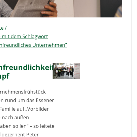
te
/
e mit dem Schlagwort
enfreundliches Unternehmen"
nfreundlichkeit
mpf
ernehmensfrühstück
en rund um das Essener
Familie auf „Vorbilder
ie nach außen
aben sollen“ – so leitete
aldezernent Peter