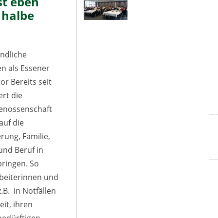
st eben
 halbe
ndliche
 als Essener
or Bereits seit
ert die
nossenschaft
auf die
rung, Familie,
und Beruf in
bringen. So
beiterinnen und
.B. in Notfällen
eit, ihren