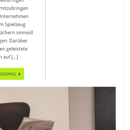
edürftigen
mitzubringen
 Unternehmen
m Spielzeug
üchern sinnvoll
igen. Darüber
en geleistete
 auf […]
READING