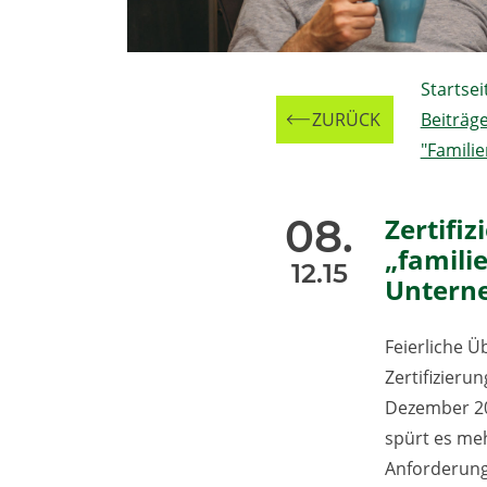
Zur
Startsei
ZURÜCK
Beiträg
"Famili
08.
Zertifiz
„famili
12.15
Untern
Feierliche 
Zertifizieru
Dezember 20
spürt es meh
Anforderung