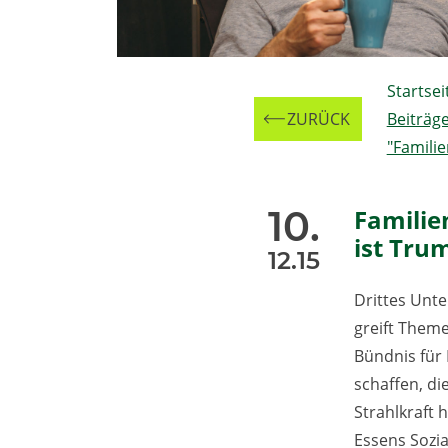
Zur
Startsei
ZURÜCK
Beiträg
"Famili
10.
Familie
ist Tru
12.15
Drittes Unt
greift Them
Bündnis für 
schaffen, d
Strahlkraft h
Essens Sozi