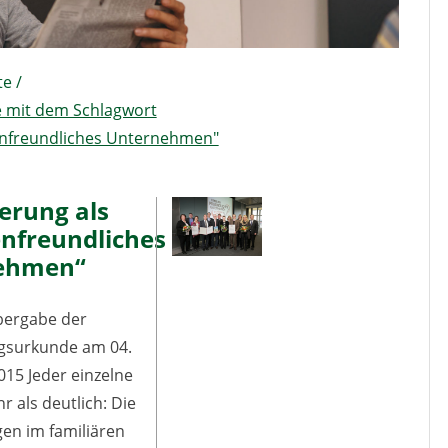
te
/
e mit dem Schlagwort
enfreundliches Unternehmen"
ierung als
enfreundliches
ehmen“
Übergabe der
ngsurkunde am 04.
15 Jeder einzelne
r als deutlich: Die
en im familiären