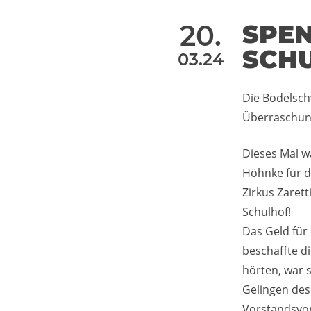
20.
SPEN
SCH
03.24
Die Bodelsch
Überraschun
Dieses Mal wa
Höhnke für d
Zirkus Zaret
Schulhof!
Das Geld für 
beschaffte d
hörten, war 
Gelingen des
Vorstandsvor