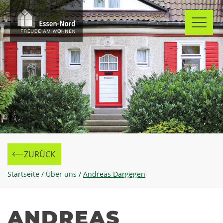
Skip
to
content
ZURÜCK
Zur
Startseite
/
Über uns
/
Andreas Dargegen
ANDREAS